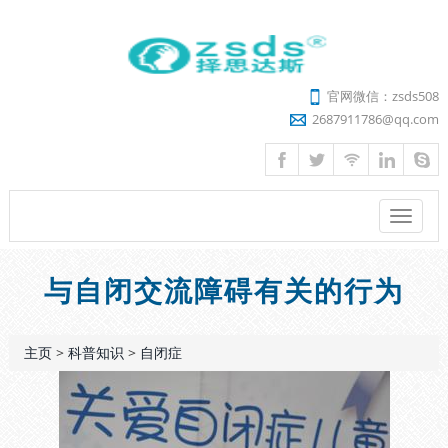
官网微信：zsds508
2687911786@qq.com
菜
单
与自闭交流障碍有关的行为
主页
>
科普知识
>
自闭症