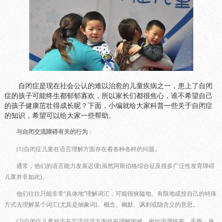
自闭症是现在社会公认的难以治愈的儿童疾病之一，患上了自闭
症的孩子可能终生都郁郁寡欢，所以家长们都很焦心，谁不希望自己
的孩子健康茁壮得成长呢？下面，小编就给大家科普一些关于自闭症
的知识，希望可以给大家一些帮助。
与自闭交流障碍有关的行为
：
(1)自闭症儿童在语言理解方面存在着各种各样的问题。
通常，他们的语言能力发展迟缓(虽然阿斯伯格综合征及很多广泛性发育障碍
儿童并非如此)。
他们往往只能非常“具体地”理解词汇，可能很狭隘地、有限地或按自己的特殊
方式去理解某个词汇(尤其是抽象词)、概念、幽默、讽刺或隐含义的意思。
(2)自闭症儿童对于非言语交流方面也有理解困难，例如语调线索、手势、身