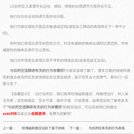
(2)自闭症儿童通常在运动、感知、情绪的自我调节方面存在不足。
他们往往在运动协调方面存在问题。
他们可能在感知方面反应敏感或迟钝(感觉加工障碍的表现将在下一章中介
绍)。
有时他们表现出异常的恐惧方式，对没有威胁的物体会感到过度恐惧，对有
威胁性的物体反倒不怎么害怕。
他们对环境变化表现出异乎寻常的情绪反应(或者是缺乏反应)。
与自闭交流障碍有关的行为有哪些?
大家应该都了解了。通常过量的情绪和感
觉刺激会使自闭症患者情绪反应过度或崩溃，孩子经常会大发脾气。家长们一定
要注意了。
【温馨提示】：治疗自闭症，我们推荐经颅磁刺激仪，纯物理治疗，对人体
无伤害，其性能稳定、安全可靠，操作方便、疗效显著。如果您还想了解更多关
于
“与自闭交流障碍有关的行为有哪些”
的相关知识，可以添加我们的微信：
zsds508
或者点击
在线咨询
，免费为您解答!
上一篇：
经颅磁刺激仪治好了孩子的病
下一篇：
与自闭症有关的行为表现