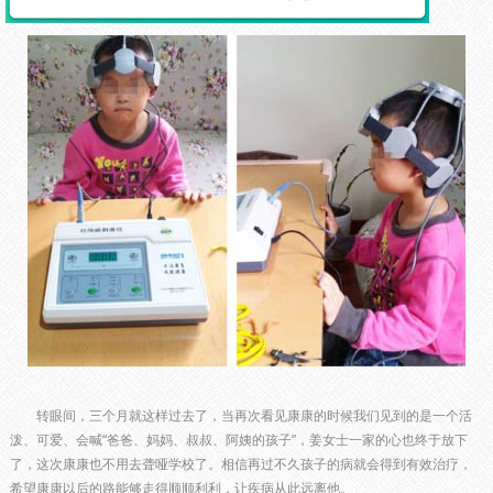
转眼间，三个月就这样过去了，当再次看见康康的时候我们见到的是一个活
泼、可爱、会喊“爸爸、妈妈、叔叔、阿姨的孩子”，姜女士一家的心也终于放下
了，这次康康也不用去聋哑学校了。相信再过不久孩子的病就会得到有效治疗，
希望康康以后的路能够走得顺顺利利，让疾病从此远离他。