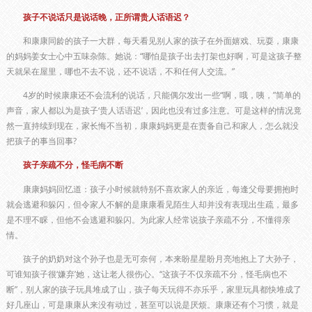
孩子不说话只是说话晚，正所谓贵人话语迟？
和康康同龄的孩子一大群，每天看见别人家的孩子在外面嬉戏、玩耍，康康
的妈妈姜女士心中五味杂陈。她说：“哪怕是孩子出去打架也好啊，可是这孩子整
天就呆在屋里，哪也不去不说，还不说话，不和任何人交流。”
4岁的时候康康还不会流利的说话，只能偶尔发出一些“啊，哦，咦，”简单的
声音，家人都以为是孩子‘贵人话语迟’，因此也没有过多注意。可是这样的情况竟
然一直持续到现在，家长悔不当初，康康妈妈更是在责备自己和家人，怎么就没
把孩子的事当回事?
孩子亲疏不分，怪毛病不断
康康妈妈回忆道：孩子小时候就特别不喜欢家人的亲近，每逢父母要拥抱时
就会逃避和躲闪，但令家人不解的是康康看见陌生人却并没有表现出生疏，最多
是不理不睬，但他不会逃避和躲闪。为此家人经常说孩子亲疏不分，不懂得亲
情。
孩子的奶奶对这个孙子也是无可奈何，本来盼星星盼月亮地抱上了大孙子，
可谁知孩子很‘嫌弃’她，这让老人很伤心。“这孩子不仅亲疏不分，怪毛病也不
断”，别人家的孩子玩具堆成了山，孩子每天玩得不亦乐乎，家里玩具都快堆成了
好几座山，可是康康从来没有动过，甚至可以说是厌烦。康康还有个习惯，就是