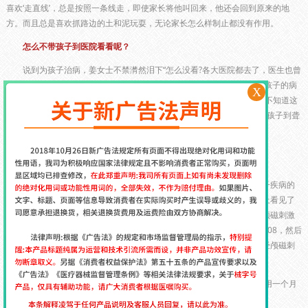
喜欢‘走直线’，总是按照一条线走，即使家长将他叫回来，他还会回到原来的地
方。而且总是喜欢抓路边的土和泥玩耍，无论家长怎么样制止都没有作用。
怎么不带孩子到医院看看呢？
说到为孩子治病，姜女士不禁潸然泪下“怎么没看?各大医院都去了，医生也曾
经给孩子开了不少药，可是都没有用啊!家里的积蓄已经少之又少，可这孩子的病
X
却不见好。”为此孩子的爷爷和奶奶都急得病倒了，老人天天以泪洗面，不知道这
孩子还能不能好？如今孩子都7岁了，到了上学的年纪，家人正在考虑送孩子到聋
哑学校上学。
经颅磁刺激仪治好了孩子的病
自从孩子患病，姜女士就学会了上网，每天都要在网上寻找关于孩子疾病的
信息，看看还有没有更好的办法可以治疗孩子的病。终于，姜女士在网上看见了
经颅磁刺激仪治疗自闭症的帖子，发现了许多家长的自闭症病儿都是经颅磁刺激
仪治好的，于是怀着试一试的心理添加了经颅磁刺激仪官方微信：zsds508，然后
开始询问客服。通过客服的细心解说，姜女士终于打消疑虑购买了一台经颅磁刺
激仪。
在专业指导老师的指导下，每天使用一次，一次20/min，在坚持使用一个月
的时候，孩子的不说话、又哭又闹的情况明显减少，感觉看见了希望。