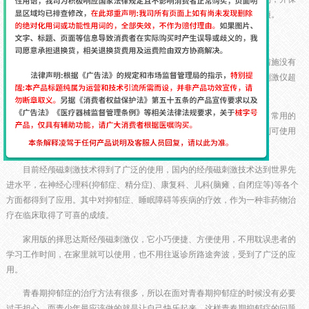
持良好的生活习惯，并且对复发讯号保持警觉。这也是抑郁症的注意事项。
二、得抑郁症要怎么办?经颅磁刺激治疗抑郁症
重复经颅磁刺激治疗是抑郁症的一种物理治疗手段。因为这一治疗措施没有
创伤性，在临床上逐渐被推广，主要适用于轻中度的抑郁发作。经颅磁刺激仪超
火的原因_治疗抑郁症要注意什么
物理治疗法对于有严重自杀倾向且药物治疗无效的重度抑郁症病人。常用的
手段是改良电抽搐，同时需要药物配合。而对于轻中度的抑郁症患者，则可使用
重复经颅磁刺激，这是一种新的物理治疗法。
目前经颅磁刺激技术得到了广泛的使用，国内的经颅磁刺激技术达到世界先
进水平，在神经心理科(抑郁症、精分症)、康复科、儿科(脑瘫，自闭症等)等各个
方面都得到了应用。其中对抑郁症、睡眠障碍等疾病的疗效，作为一种非药物治
疗在临床取得了可喜的成绩。
家用版的择思达斯经颅磁刺激仪，它小巧便捷、方便使用，不用耽误患者的
学习工作时间，在家里就可以使用，也不用往返诊所路途奔波，受到了广泛的应
用。
青春期抑郁症的治疗方法有很多，所以在面对青春期抑郁症的时候没有必要
过于担心，而青少年最应该做的就是让自己快乐起来，这样青春期抑郁症的问题