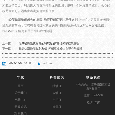
才能远离自己。切勿因为青春期抑郁症的原因，使得一个家庭支离破碎。衷心的
祝愿大家可以远离青春期抑郁症的伤害。
经颅磁刺激仪超火的原因_治疗抑郁症要注意什么
以上介绍内容仅供参考!希
望对您有帮助，若您有任何疑问或困惑的问题请联系择思达斯官网客服微信：
zsds508
了解更多关于抑郁症的问题。
上一篇：
经颅磁刺激仪是真的吗?该如何开导抑郁症患者呢
下一篇：
择思达斯经颅磁刺激仪_抑郁症多发生在哪个年龄段
2023-12-05 10:38
admin
导航
科普知识
联系我们
体验地址：江苏省南京市源
首页
抽动症
泉科技园区
关于我们
多动症
微信：zsds508
产品中心
自闭症
欢迎咨询
新闻资讯
抑郁症
联系我们